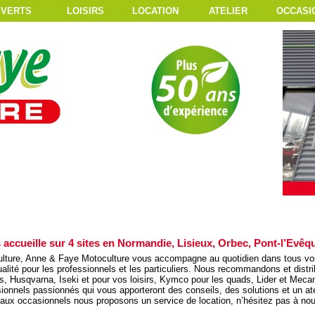
 VERTS
LOISIRS
LOCATION
ATELIER
OCCASI
accueille sur 4 sites en Normandie, Lisieux, Orbec, Pont-l’Evê
lture, Anne & Faye Motoculture vous accompagne au quotidien dans tous vos t
lité pour les professionnels et les particuliers. Nous recommandons et dist
irs, Husqvarna, Iseki et pour vos loisirs, Kymco pour les quads, Lider et Me
nels passionnés qui vous apporteront des conseils, des solutions et un atelie
vaux occasionnels nous proposons un service de location, n’hésitez pas à no