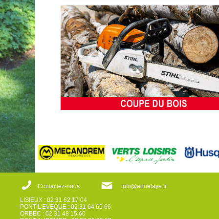
Contactez-nous
info@annefaye.fr
LISIEUX : 02 31 62 17 04
PONT L'EVEQUE : 02 31 64 65 66
ORBEC : 02 31 48 15 60