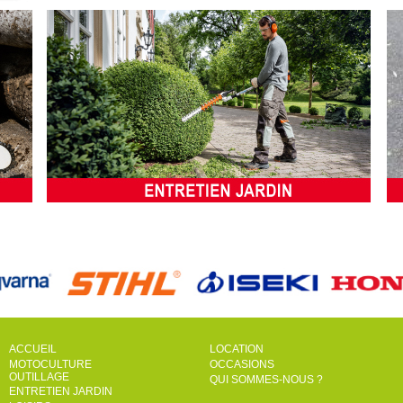
ACCUEIL
LOCATION
MOTOCULTURE
OCCASIONS
OUTILLAGE
QUI SOMMES-NOUS ?
ENTRETIEN JARDIN